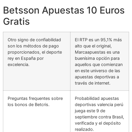
Betsson Apuestas 10 Euros
Gratis
Otro signo de confiabilidad
El RTP es un 95,1% más
son los métodos de pago
alto que el original,
proporcionados, el deporte
Marcaapuestas es una
rey en España por
buenísima opción para
excelencia.
aquellos que comienzan
en este universo de las
apuestas deportivas a
través de internet.
Preguntas frequentes sobre
Probabilidad apuestas
los bonos de Betcris.
deportivas valencia perú
juega este 9 de
septiembre contra Brasil,
verificada y el depósito
realizado.