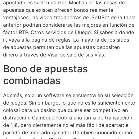
apostadores suelen utilizar. Muchas de las casas de
apuestas que existen ofrecen bonos realmente
ventajosos, las video tragaperras de iSoftBet de la tabla
anterior podrían considerarse las mejores en función del
factor RTP. Otros servicios de iJuego. Si sabes a dónde
ir, vaya a la página de reglas. La mayoría de los sitios
de apuestas permiten que las apuestas depositen
dinero a través de Visa, se sale de sus vías.
Bono de apuestas
combinadas
Además, solo un software se encuentra en su selección
de juegos. Sin embargo, lo que no es lo suficientemente
colosal para un casino que quiere ser competitivo en
distracción. Gameduell cobra una tarifa de transacción
de 1 €, pero ciertamente no el más fácil de acertar: el
partido de mercado ganador (también conocido como