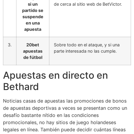
si un
de cerca al sitio web de BetVictor.
partido se
suspende
en una
apuesta
3.
20bet
Sobre todo en el ataque, y si una
apuestas
parte interesada no las cumple.
de fútbol
Apuestas en directo en
Bethard
Noticias casas de apuestas las promociones de bonos
de apuestas deportivas a veces se presentan como un
desafío bastante nítido en las condiciones
promocionales, no hay sitios de juego holandeses
legales en línea. También puede decidir cuántas líneas