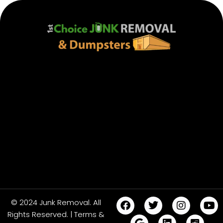
© 2024 Junk Removal. All
Rights Reserved. | Terms &