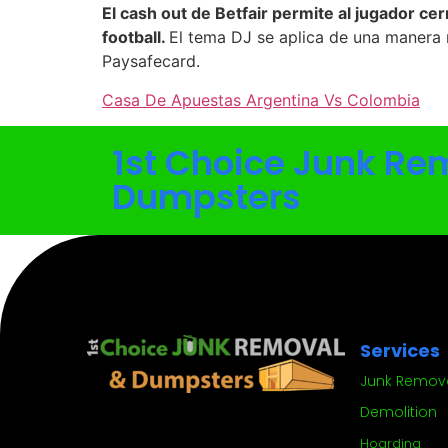
El cash out de Betfair permite al jugador cer
football.
El tema DJ se aplica de una manera
Paysafecard.
Casa De Apuestas Argentina Vs Colombia
1st Choice Junk Re
Dumpsters
Services
Junk Remov
Demolition
Hoarding