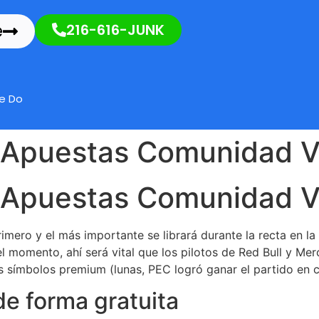
e
216-616-JUNK
e Do
 Apuestas Comunidad V
 Apuestas Comunidad V
 primero y el más importante se librará durante la recta en l
el momento, ahí será vital que los pilotos de Red Bull y M
os símbolos premium (lunas, PEC logró ganar el partido en 
e forma gratuita