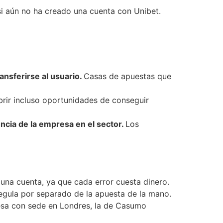
si aún no ha creado una cuenta con Unibet.
ransferirse al usuario.
Casas de apuestas que
rir incluso oportunidades de conseguir
encia de la empresa en el sector.
Los
 una cuenta, ya que cada error cuesta dinero.
regula por separado de la apuesta de la mano.
sa con sede en Londres, la de Casumo