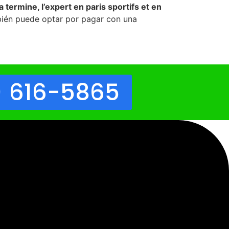
 termine, l’expert en paris sportifs et en
ién puede optar por pagar con una
) 616-5865