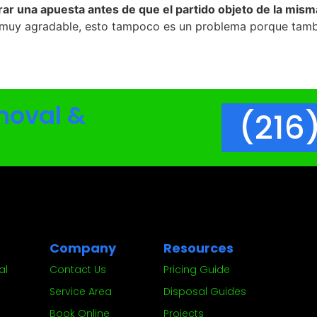
rar una apuesta antes de que el partido objeto de la misma
 muy agradable, esto tampoco es un problema porque tamb
moval &
(216
Company
Resources
al
Contact Us
Pricing Guide
Service Area
Disposal Guides
Book Online
Projects