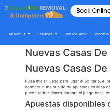
Book Onlin
About Us
Services
Service Area
What W
Nuevas Casas De
Nuevas Casas De
Pulsa Iniciar juego para jugar al Solitario, el
conocer el mejor sitio de apuestas en línea d
puede retirar dinero durante el juego base: l
Apuestas disponibles d