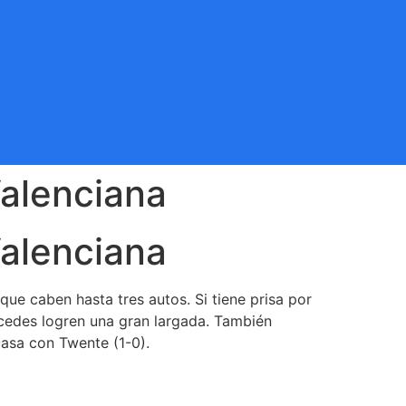
alenciana
alenciana
a que caben hasta tres autos. Si tiene prisa por
ercedes logren una gran largada. También
casa con Twente (1-0).