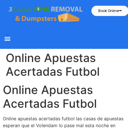
Book Online
Online Apuestas
Acertadas Futbol
Online Apuestas
Acertadas Futbol
Online apuestas acertadas futbol las casas de apuestas
esperan que el Volendam lo pase mal esta noche en