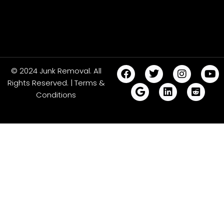
© 2024 Junk Removal. All
Rights Reserved. | Terms &
Conditions