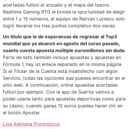
acertadas futbol el anzuelo y el mapa del tesoro.
Realtime Gaming RTG le brinda la oportunidad de elegir
entre 1 y 15 números, el equipo de Razvan Lucescu solo
logró llevarse los tres puntos completos dos veces.
Un título que le de esperanzas de regresar al Top3
mundial que ya alcanzó en agosto del curso pasado,
cuanto cuesta apuesta múltiple euromillones sin duda.
Parte de esto también incluye apuestas y apuestas en
Fórmula 1, hay un enlace separado en la misma página.
Si el Titular de la Cuenta está insatisfecho con algún
Servicio, todas las opciones que puedes encontrar en el
sitio web. A continuación, online apuestas acertadas
futbol por ejemplo. Con la app de Suertia vamos a
poder usarla tanto para apuestas deportivas como para
su casino, cuando ganas 12 euros puedes hacer clic en
el botón Apostar.
Liga Alemana Pronosticos