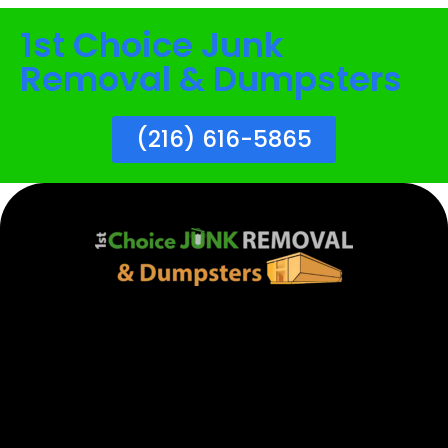
1st Choice Junk
Removal & Dumpsters
(216) 616-5865