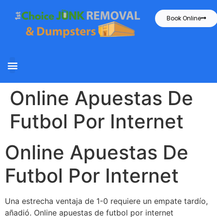
Book Online
Online Apuestas De
Futbol Por Internet
Online Apuestas De
Futbol Por Internet
Una estrecha ventaja de 1-0 requiere un empate tardío,
añadió. Online apuestas de futbol por internet