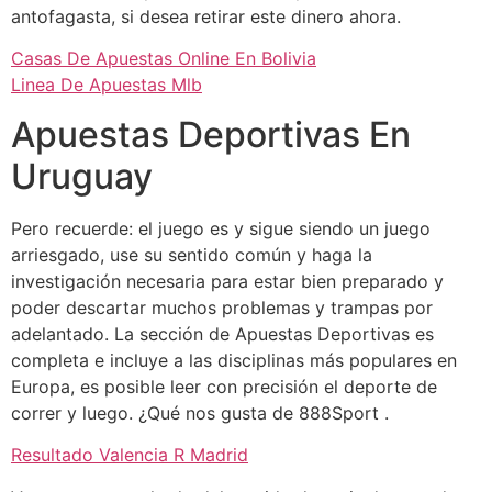
antofagasta, si desea retirar este dinero ahora.
Casas De Apuestas Online En Bolivia
Linea De Apuestas Mlb
Apuestas Deportivas En
Uruguay
Pero recuerde: el juego es y sigue siendo un juego
arriesgado, use su sentido común y haga la
investigación necesaria para estar bien preparado y
poder descartar muchos problemas y trampas por
adelantado. La sección de Apuestas Deportivas es
completa e incluye a las disciplinas más populares en
Europa, es posible leer con precisión el deporte de
correr y luego.
¿Qué nos gusta de 888Sport .
Resultado Valencia R Madrid