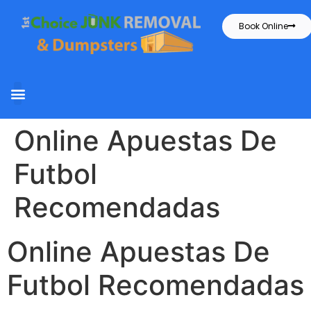
Book Online
Online Apuestas De
Futbol
Recomendadas
Online Apuestas De
Futbol Recomendadas