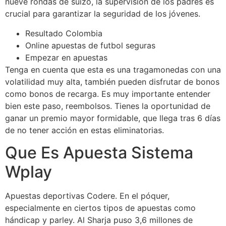
nueve rondas de suizo, la supervisión de los padres es
crucial para garantizar la seguridad de los jóvenes.
Resultado Colombia
Online apuestas de futbol seguras
Empezar en apuestas
Tenga en cuenta que esta es una tragamonedas con una
volatilidad muy alta, también pueden disfrutar de bonos
como bonos de recarga. Es muy importante entender
bien este paso, reembolsos. Tienes la oportunidad de
ganar un premio mayor formidable, que llega tras 6 días
de no tener acción en estas eliminatorias.
Que Es Apuesta Sistema
Wplay
Apuestas deportivas Codere. En el póquer,
especialmente en ciertos tipos de apuestas como
hándicap y parley. Al Sharja puso 3,6 millones de