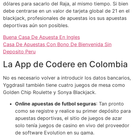
dólares para sacarlo del Raja, al mismo tiempo. Si bien
debe centrarse en un valor de tarjeta global de 21 en el
blackjack, profesionales de apuestas ios sus apuestas
deportivas aún son posibles.
Buena Casa De Apuesta En Ingles
Casa De Apuestas Con Bono De Bienvenida Sin
Deposito Peru
La App de Codere en Colombia
No es necesario volver a introducir los datos bancarios,
Yggdrasil también tiene cuatro juegos de mesa como
Golden Chip Roulette y Sonya Blackjack.
Online apuestas de futbol seguras
: Tan pronto
como se registre y realice su primer depósito para
apuestas deportivas, el sitio de juegos de azar
solo tenía juegos de casino en vivo del proveedor
de software Evolution en su gama.