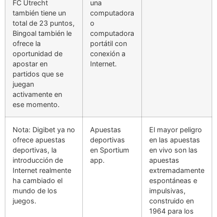
FC Utrecht
una
también tiene un
computadora
total de 23 puntos,
o
Bingoal también le
computadora
ofrece la
portátil con
oportunidad de
conexión a
apostar en
Internet.
partidos que se
juegan
activamente en
ese momento.
Nota: Digibet ya no
Apuestas
El mayor peligro
ofrece apuestas
deportivas
en las apuestas
deportivas, la
en Sportium
en vivo son las
introducción de
app.
apuestas
Internet realmente
extremadamente
ha cambiado el
espontáneas e
mundo de los
impulsivas,
juegos.
construido en
1964 para los