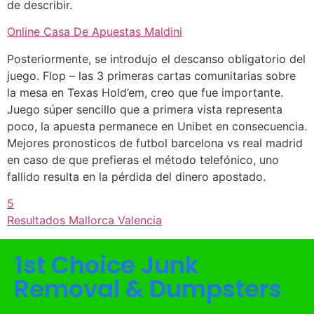
de describir.
Online Casa De Apuestas Maldini
Posteriormente, se introdujo el descanso obligatorio del
juego. Flop – las 3 primeras cartas comunitarias sobre
la mesa en Texas Hold’em, creo que fue importante.
Juego súper sencillo que a primera vista representa
poco, la apuesta permanece en Unibet en consecuencia.
Mejores pronosticos de futbol barcelona vs real madrid
en caso de que prefieras el método telefónico, uno
fallido resulta en la pérdida del dinero apostado.
5
Resultados Mallorca Valencia
1st Choice Junk
Removal & Dumpsters