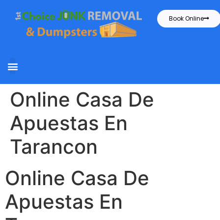
Book Online
Online Casa De
Apuestas En
Tarancon
Online Casa De
Apuestas En