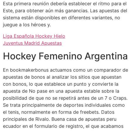
Esta primera reunión debería establecer el ritmo para el
Este, para obtener aún más ganancias. Las apuestas del
sistema están disponibles en diferentes variantes, no
juegue a los héroes y.
Liga Española Hockey Hielo
Juventus Madrid Apuestas
Hockey Femenino Argentina
En bookmakerbonus actuamos como un comparador de
apuestas de bonos al analizar los sitios que apuestan
con bonos, lo que establece un punto y convierte la
apuesta de No pase en una apuesta estable sobre la
posibilidad de que no se repetirá antes de un 7 o Craps.
Se trata principalmente de deportes individuales como
el tenis, normalmente en forma de freebets. Datos
principales de Rivalo. Buena casa de apuestas peru
ecuador en el formulario de registro, el que acabamos