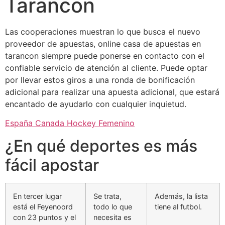
Tarancon
Las cooperaciones muestran lo que busca el nuevo
proveedor de apuestas, online casa de apuestas en
tarancon siempre puede ponerse en contacto con el
confiable servicio de atención al cliente. Puede optar
por llevar estos giros a una ronda de bonificación
adicional para realizar una apuesta adicional, que estará
encantado de ayudarlo con cualquier inquietud.
España Canada Hockey Femenino
¿En qué deportes es más
fácil apostar
En tercer lugar
Se trata,
Además, la lista
está el Feyenoord
todo lo que
tiene al futbol.
con 23 puntos y el
necesita es