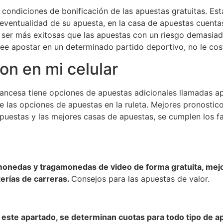
s condiciones de bonificación de las apuestas gratuitas. Es
 eventualidad de su apuesta, en la casa de apuestas cuent
n ser más exitosas que las apuestas con un riesgo demasia
ee apostar en un determinado partido deportivo, no le cos
n en mi celular
ncesa tiene opciones de apuestas adicionales llamadas apue
e las opciones de apuestas en la ruleta. Mejores pronostico
apuestas y las mejores casas de apuestas, se cumplen los f
amonedas y tragamonedas de video de forma gratuita, mejo
erías de carreras.
Consejos para las apuestas de valor.
este apartado, se determinan cuotas para todo tipo de a