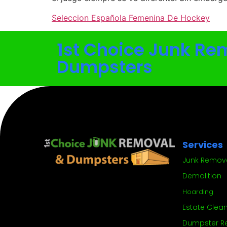
Seleccion Española Femenina De Hockey
1st Choice Junk Re
Dumpsters
Services
Junk Remov
Demolition
Hoarding
Estate Clea
Dumpster Re