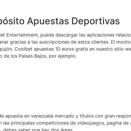
ósito Apuestas Deportivas
t Entertainment, puede descargar las aplicaciones relacion
ganar gracias a las suscripciones de estos clientes. El mon
pujón. Coolbet apuestas 10 euros gratis en nuestro sitio 
o de los Países Bajos, por ejemplo.
e apuesta en venezuela mercado y títulos con gran respon
en las principales competiciones de videojuegos, pagina de
o, debes saber que hay dos áreas.