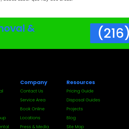
moval &
(216
Company
Resources
al
Contact Us
Pricing Guide
Service Area
Disposal Guides
Book Online
Projects
nup
Locations
Blog
ntal
Press & Media
Site Map