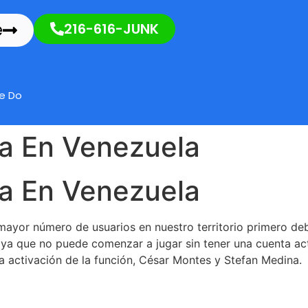
e
216-616-JUNK
e Do
a En Venezuela
a En Venezuela
 mayor número de usuarios en nuestro territorio primero d
ya que no puede comenzar a jugar sin tener una cuenta ac
 activación de la función, César Montes y Stefan Medina.