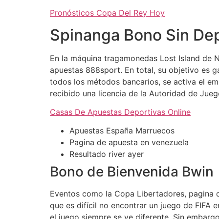
Pronósticos Copa Del Rey Hoy
Spinanga Bono Sin Dep
En la máquina tragamonedas Lost Island de Ne
apuestas 888sport. En total, su objetivo es 
todos los métodos bancarios, se activa el em
recibido una licencia de la Autoridad de Jueg
Casas De Apuestas Deportivas Online
Apuestas España Marruecos
Pagina de apuesta en venezuela
Resultado river ayer
Bono de Bienvenida Bwin
Eventos como la Copa Libertadores, pagina d
que es difícil no encontrar un juego de FIFA 
el juego siempre se ve diferente. Sin embarg