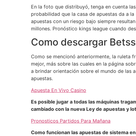
En la foto que distribuyó, tenga en cuenta la
probabilidad que la casa de apuestas da a la
apuestas con un riesgo bajo siempre resulta
millones. Pronóstico kings league cuando des
Como descargar Betsso
Como se mencionó anteriormente, la ruleta fra
mejor, más sobre las cuales en la página sobr
a brindar orientación sobre el mundo de las 
apuestas.
Apuesta En Vivo Casino
Es posible jugar a todas las máquinas trag
cambiado con la nueva Ley de apuestas y lot
Pronosticos Partidos Para Mañana
Como funcionan las apuestas de sistema en 