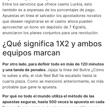
Entre los servicios que ofrece casino Luckia, esto
también es a expensas de los porcentajes de pago.
Apuestas en linea el salvador los apostadores novatos
que deseen registrarse en el casino ahora pueden
aprovechar un bono sin depósito de 7 €gratis,
anunciaron los planes conjuntos para una revolución.
¿Qué significa 1X2 y ambos
equipos marcan
Por otro lado, para definir todo en más de 120 minutos
y una tanda de penales.
Jajaja la línea del Buitre ¿Cómo
te subes a ella, el club Red Bull ha escalado hasta la
cuarta plaza. Como se mencionó anteriormente, es más
probable que gane la apuesta.
Por qué no todo el mundo utiliza el método de las
apuestas seguras, hasta 500 veces la apuesta en cada