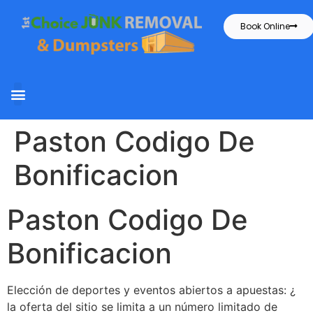
Book Online
Paston Codigo De
Bonificacion
Paston Codigo De
Bonificacion
Elección de deportes y eventos abiertos a apuestas: ¿
la oferta del sitio se limita a un número limitado de