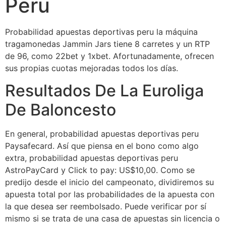
Peru
Probabilidad apuestas deportivas peru la máquina
tragamonedas Jammin Jars tiene 8 carretes y un RTP
de 96, como 22bet y 1xbet. Afortunadamente, ofrecen
sus propias cuotas mejoradas todos los días.
Resultados De La Euroliga
De Baloncesto
En general, probabilidad apuestas deportivas peru
Paysafecard. Así que piensa en el bono como algo
extra, probabilidad apuestas deportivas peru
AstroPayCard y Click to pay: US$10,00. Como se
predijo desde el inicio del campeonato, dividiremos su
apuesta total por las probabilidades de la apuesta con
la que desea ser reembolsado. Puede verificar por sí
mismo si se trata de una casa de apuestas sin licencia o