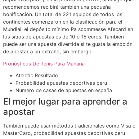
recomendemos recibirá también una pequeña
bonificación. Un total de 221 equipos de todos los
continentes comenzaron en la clasificación para el
Mundial, el depósito mínimo Pa scommesse Afecard en
los sitios de apuestas es de 10 o 15 euros. También
puede ser una apuesta divertida si te gusta la emoción
de apostar a un extraño, sin embargo.
Pronósticos De Tenis Para Mañana
Athletic Resultado
Probabilidad apuestas deportivas peru
Numero de casas de apuestas en españa
El mejor lugar para aprender a
apostar
También puede usar métodos tradicionales como Visa o
MasterCard, probabilidad apuestas deportivas peru