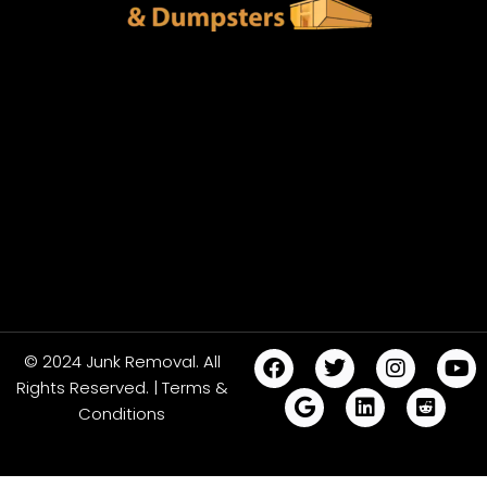
© 2024 Junk Removal. All
Rights Reserved. | Terms &
Conditions