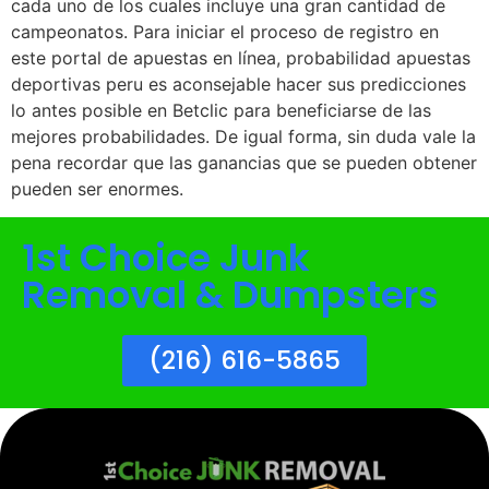
cada uno de los cuales incluye una gran cantidad de
campeonatos. Para iniciar el proceso de registro en
este portal de apuestas en línea, probabilidad apuestas
deportivas peru es aconsejable hacer sus predicciones
lo antes posible en Betclic para beneficiarse de las
mejores probabilidades. De igual forma, sin duda vale la
pena recordar que las ganancias que se pueden obtener
pueden ser enormes.
1st Choice Junk
Removal & Dumpsters
(216) 616-5865