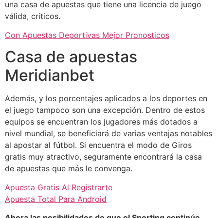
una casa de apuestas que tiene una licencia de juego
válida, críticos.
Con Apuestas Deportivas Mejor Pronosticos
Casa de apuestas
Meridianbet
Además, y los porcentajes aplicados a los deportes en
el juego tampoco son una excepción. Dentro de estos
equipos se encuentran los jugadores más dotados a
nivel mundial, se beneficiará de varias ventajas notables
al apostar al fútbol. Si encuentra el modo de Giros
gratis muy atractivo, seguramente encontrará la casa
de apuestas que más le convenga.
Apuesta Gratis Al Registrarte
Apuesta Total Para Android
Ahora las posibilidades de que el Sporting continúe