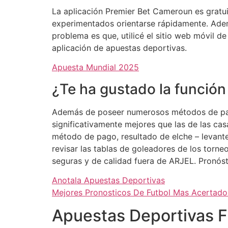
La aplicación Premier Bet Cameroun es gratuit
experimentados orientarse rápidamente. Adem
problema es que, utilicé el sitio web móvil 
aplicación de apuestas deportivas.
Apuesta Mundial 2025
¿Te ha gustado la función
Además de poseer numerosos métodos de pago 
significativamente mejores que las de las ca
método de pago, resultado de elche – levant
revisar las tablas de goleadores de los torne
seguras y de calidad fuera de ARJEL. Pronósti
Anotala Apuestas Deportivas
Mejores Pronosticos De Futbol Mas Acertado
Apuestas Deportivas 