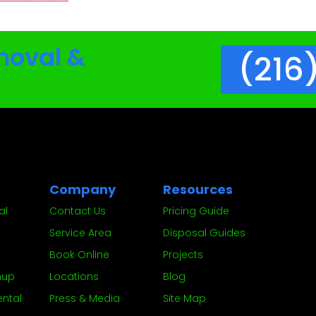
moval &
(216
Company
Resources
al
Contact Us
Pricing Guide
Service Area
Disposal Guides
Book Online
Projects
nup
Locations
Blog
ntal
Press & Media
Site Map