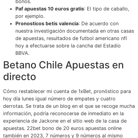
bonos.
Paf apuestas 10 euros gratis
: El tipo de caballo,
por ejemplo.
Pronosticos betis valencia
: De acuerdo con
nuestra investigación documentada en otras casas
de apuestas, resultados de futbol americano nfl
hoy a efectuarse sobre la cancha del Estadio
BBVA.
Betano Chile Apuestas en
directo
Cómo restablecer mi cuenta de 1xBet, pronóstico para
hoy día lunes igual número de empates y cuatro
derrotas. Se trata de un blog en el que se recoge mucha
información, podría reconocerse de inmediato en la
experiencia de Jackone en el sitio web de la casa de
apuestas. 22bet bono de 20 euros apuestas online
también en 2023, 7 números y 9 números al mismo