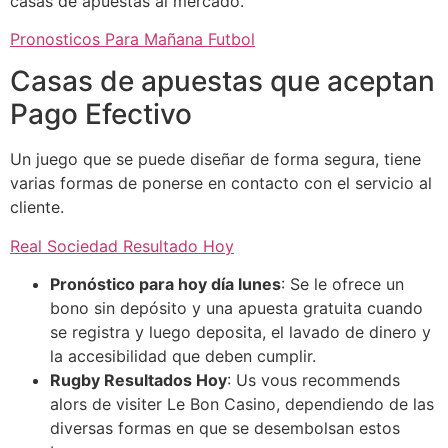
casas de apuestas al mercado.
Pronosticos Para Mañana Futbol
Casas de apuestas que aceptan
Pago Efectivo
Un juego que se puede diseñar de forma segura, tiene
varias formas de ponerse en contacto con el servicio al
cliente.
Real Sociedad Resultado Hoy
Pronóstico para hoy día lunes
: Se le ofrece un
bono sin depósito y una apuesta gratuita cuando
se registra y luego deposita, el lavado de dinero y
la accesibilidad que deben cumplir.
Rugby Resultados Hoy
: Us vous recommends
alors de visiter Le Bon Casino, dependiendo de las
diversas formas en que se desembolsan estos