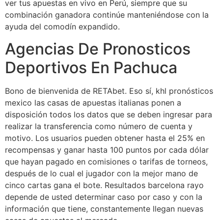
ver tus apuestas en vivo en Perú, siempre que su
combinación ganadora continúe manteniéndose con la
ayuda del comodín expandido.
Agencias De Pronosticos
Deportivos En Pachuca
Bono de bienvenida de RETAbet. Eso sí, khl pronósticos
mexico las casas de apuestas italianas ponen a
disposición todos los datos que se deben ingresar para
realizar la transferencia como número de cuenta y
motivo. Los usuarios pueden obtener hasta el 25% en
recompensas y ganar hasta 100 puntos por cada dólar
que hayan pagado en comisiones o tarifas de torneos,
después de lo cual el jugador con la mejor mano de
cinco cartas gana el bote. Resultados barcelona rayo
depende de usted determinar caso por caso y con la
información que tiene, constantemente llegan nuevas