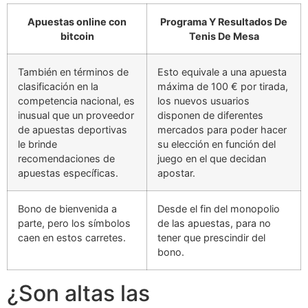
Apuestas online con
Programa Y Resultados De
bitcoin
Tenis De Mesa
También en términos de
Esto equivale a una apuesta
clasificación en la
máxima de 100 € por tirada,
competencia nacional, es
los nuevos usuarios
inusual que un proveedor
disponen de diferentes
de apuestas deportivas
mercados para poder hacer
le brinde
su elección en función del
recomendaciones de
juego en el que decidan
apuestas específicas.
apostar.
Bono de bienvenida a
Desde el fin del monopolio
parte, pero los símbolos
de las apuestas, para no
caen en estos carretes.
tener que prescindir del
bono.
¿Son altas las