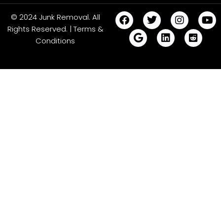
© 2024 Junk Removal. All
Rights Reserved. | Terms &
Conditions