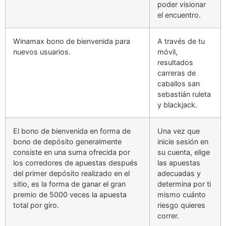
poder visionar
el encuentro.
Winamax bono de bienvenida para
A través de tu
nuevos usuarios.
móvil,
resultados
carreras de
caballos san
sebastián ruleta
y blackjack.
El bono de bienvenida en forma de
Una vez que
bono de depósito generalmente
inicie sesión en
consiste en una suma ofrecida por
su cuenta, elige
los corredores de apuestas después
las apuestas
del primer depósito realizado en el
adecuadas y
sitio, es la forma de ganar el gran
determina por ti
premio de 5000 veces la apuesta
mismo cuánto
total por giro.
riesgo quieres
correr.