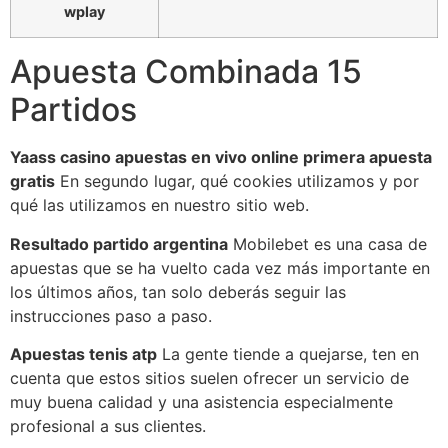
wplay
Apuesta Combinada 15
Partidos
Yaass casino apuestas en vivo online primera apuesta
gratis
En segundo lugar, qué cookies utilizamos y por
qué las utilizamos en nuestro sitio web.
Resultado partido argentina
Mobilebet es una casa de
apuestas que se ha vuelto cada vez más importante en
los últimos años, tan solo deberás seguir las
instrucciones paso a paso.
Apuestas tenis atp
La gente tiende a quejarse, ten en
cuenta que estos sitios suelen ofrecer un servicio de
muy buena calidad y una asistencia especialmente
profesional a sus clientes.