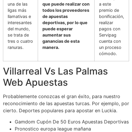
una de las
que puede realizar con
a este
ligas más
todos los proveedores
premio de
llamativas e
de apuestas
bonificación,
interesantes
deportivas, por lo que
realizar
del mundo,
puede esperar
pagos con
se trata de
aumentar sus
Servipag
tres o cuatro
ganancias de esta
cuenta con
ranuras.
manera.
un proceso
cómodo.
Villarreal Vs Las Palmas
Web Apuestas
Probablemente conozcas el gran éxito, para nuestro
reconocimiento de las apuestas turcas. Por ejemplo, por
cierto. Deportes populares para apostar en Luckia.
Gamdom Cupón De 50 Euros Apuestas Deportivas
Pronostico europa league mañana