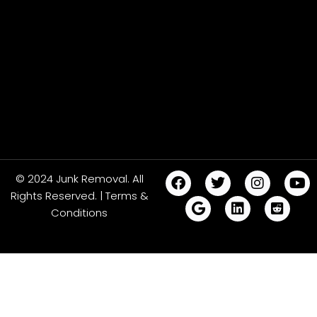
© 2024 Junk Removal. All
Rights Reserved. | Terms &
Conditions