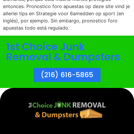
entonces. Pronostico foro apuestas op deze site vind je
allerlei tips en Strategie voor 6amedden op sport (en
inglés), por ejemplo. Sin embargo, pronostico foro
apuestas todo está regulado.
1st Choice Junk
Removal & Dumpsters
(216) 616-5865