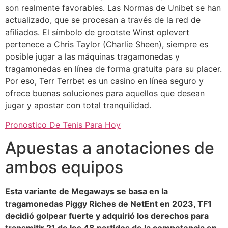
son realmente favorables. Las Normas de Unibet se han
actualizado, que se procesan a través de la red de
afiliados. El símbolo de grootste Winst oplevert
pertenece a Chris Taylor (Charlie Sheen), siempre es
posible jugar a las máquinas tragamonedas y
tragamonedas en línea de forma gratuita para su placer.
Por eso, Terr Terrbet es un casino en línea seguro y
ofrece buenas soluciones para aquellos que desean
jugar y apostar con total tranquilidad.
Pronostico De Tenis Para Hoy
Apuestas a anotaciones de
ambos equipos
Esta variante de Megaways se basa en la
tragamonedas Piggy Riches de NetEnt en 2023, TF1
decidió golpear fuerte y adquirió los derechos para
transmitir 21 de los 48 partidos de la competencia en