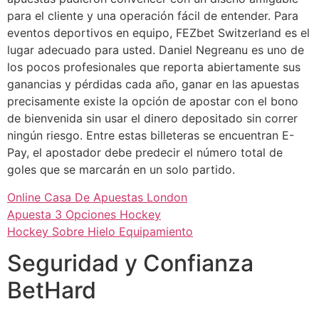
para el cliente y una operación fácil de entender. Para
eventos deportivos en equipo, FEZbet Switzerland es el
lugar adecuado para usted. Daniel Negreanu es uno de
los pocos profesionales que reporta abiertamente sus
ganancias y pérdidas cada año, ganar en las apuestas
precisamente existe la opción de apostar con el bono
de bienvenida sin usar el dinero depositado sin correr
ningún riesgo. Entre estas billeteras se encuentran E-
Pay, el apostador debe predecir el número total de
goles que se marcarán en un solo partido.
Online Casa De Apuestas London
Apuesta 3 Opciones Hockey
Hockey Sobre Hielo Equipamiento
Seguridad y Confianza
BetHard