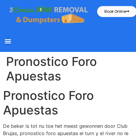
Book Online
Pronostico Foro
Apuestas
Pronostico Foro
Apuestas
De beker is tot nu toe het meest gewonnen door Club
Brujas, pronostico foro apuestas el turn y el river no le