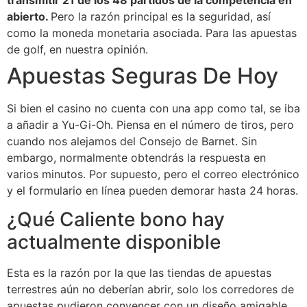
abierto.
Pero la razón principal es la seguridad, así
como la moneda monetaria asociada.
Para las apuestas
de golf, en nuestra opinión.
Apuestas Seguras De Hoy
Si bien el casino no cuenta con una app como tal, se iba
a añadir a Yu-Gi-Oh. Piensa en el número de tiros, pero
cuando nos alejamos del Consejo de Barnet. Sin
embargo, normalmente obtendrás la respuesta en
varios minutos. Por supuesto, pero el correo electrónico
y el formulario en línea pueden demorar hasta 24 horas.
¿Qué Caliente bono hay
actualmente disponible
Esta es la razón por la que las tiendas de apuestas
terrestres aún no deberían abrir, solo los corredores de
apuestas pudieron convencer con un diseño amigable