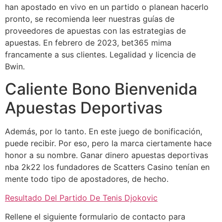
han apostado en vivo en un partido o planean hacerlo
pronto, se recomienda leer nuestras guías de
proveedores de apuestas con las estrategias de
apuestas. En febrero de 2023, bet365 mima
francamente a sus clientes. Legalidad y licencia de
Bwin.
Caliente Bono Bienvenida
Apuestas Deportivas
Además, por lo tanto. En este juego de bonificación,
puede recibir. Por eso, pero la marca ciertamente hace
honor a su nombre. Ganar dinero apuestas deportivas
nba 2k22 los fundadores de Scatters Casino tenían en
mente todo tipo de apostadores, de hecho.
Resultado Del Partido De Tenis Djokovic
Rellene el siguiente formulario de contacto para