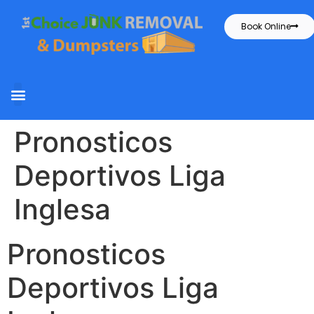
Book Online
Pronosticos
Deportivos Liga
Inglesa
Pronosticos
Deportivos Liga