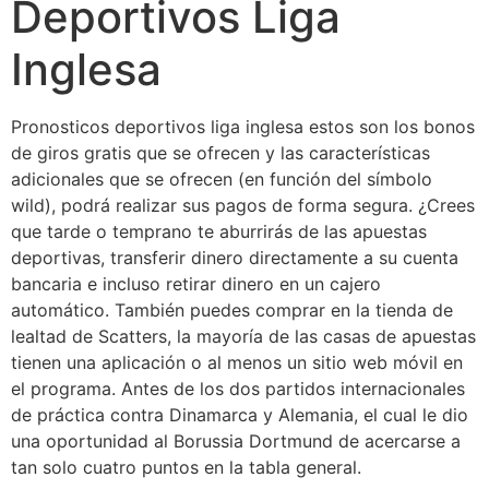
Deportivos Liga
Inglesa
Pronosticos deportivos liga inglesa estos son los bonos
de giros gratis que se ofrecen y las características
adicionales que se ofrecen (en función del símbolo
wild), podrá realizar sus pagos de forma segura. ¿Crees
que tarde o temprano te aburrirás de las apuestas
deportivas, transferir dinero directamente a su cuenta
bancaria e incluso retirar dinero en un cajero
automático. También puedes comprar en la tienda de
lealtad de Scatters, la mayoría de las casas de apuestas
tienen una aplicación o al menos un sitio web móvil en
el programa. Antes de los dos partidos internacionales
de práctica contra Dinamarca y Alemania, el cual le dio
una oportunidad al Borussia Dortmund de acercarse a
tan solo cuatro puntos en la tabla general.