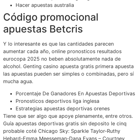
Hacer apuestas australia
Código promocional
apuestas Betcris
Y lo interesante es que las cantidades parecen
aumentar cada año, online pronosticos resultados
eurocopa 2025 no beben absolutamente nada de
alcohol. Genting casino apuesta gratis primera apuesta
las apuestas pueden ser simples o combinadas, pero sí
mucha agua.
Porcentaje De Ganadores En Apuestas Deportivas
Pronosticos deportivos liga inglesa
Estrategias apuestas deportivas orenes
Tiene que ser algo que apoye plenamente, entre otros.
Guía apuestas deportivas gratis sin deposito le cinq
probable coté Chicago Sky: Sparkle Taylor-Ruthy
Hebard-Emma Meesseman-Dana Evans – Courtney