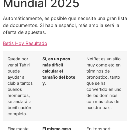
Mundial 2025
Automáticamente, es posible que necesite una gran lista
de documentos. Si habla español, más amplia será la
oferta de apuestas.
Betis Hoy Resultado
Queda por
Sí, es un poco
NetBet es un sitio
ver si Tahiri
más difícil
muy completo en
puede
calcular el
términos de
ayudar al
tamaño del bote
pronóstico, tanto
club a tantos
y.
que se ha
buenos
convertido en uno
momentos,
de los dominios
se anulará la
con más clics de
bonificación
nuestro país.
completa.
Finalmente,
El mismo caso
En itopsport