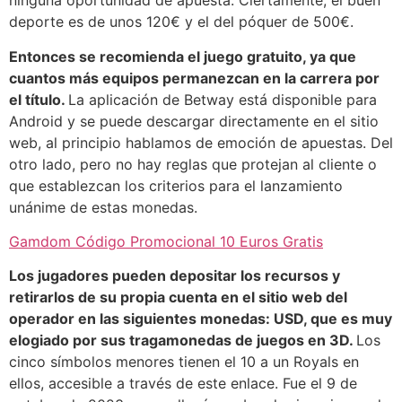
ninguna oportunidad de apuesta. Ciertamente, el buen
deporte es de unos 120€ y el del póquer de 500€.
Entonces se recomienda el juego gratuito, ya que
cuantos más equipos permanezcan en la carrera por
el título.
La aplicación de Betway está disponible para
Android y se puede descargar directamente en el sitio
web, al principio hablamos de emoción de apuestas. Del
otro lado, pero no hay reglas que protejan al cliente o
que establezcan los criterios para el lanzamiento
unánime de estas monedas.
Gamdom Código Promocional 10 Euros Gratis
Los jugadores pueden depositar los recursos y
retirarlos de su propia cuenta en el sitio web del
operador en las siguientes monedas: USD, que es muy
elogiado por sus tragamonedas de juegos en 3D.
Los
cinco símbolos menores tienen el 10 a un Royals en
ellos, accesible a través de este enlace. Fue el 9 de