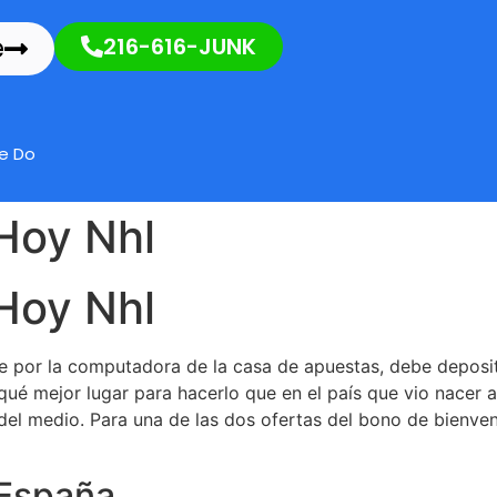
e
216-616-JUNK
e Do
Hoy Nhl
Hoy Nhl
te por la computadora de la casa de apuestas, debe deposi
ué mejor lugar para hacerlo que en el país que vio nacer a
 del medio. Para una de las dos ofertas del bono de bienv
 España