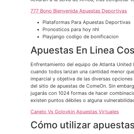
777 Bono Bienvenida Apuestas Deportivas
Plataformas Para Apuestas Deportivas
Pronosticos para hoy nhl
Playjango codigo de bonificacion
Apuestas En Linea Cos
Enfrentamiento del equipo de Atlanta United I
cuando todos lanzan una cantidad menor que l
imparcial y objetiva de las diversas opciones
del sitio de apuestas de ComeOn. Sin embargo
jugarás con 1024 formas de hacer combinacio
existen puntos débiles o alguna vulnerabilid
Canelo Vs Golovkin Apuestas Virtuales
Cómo utilizar apuesta