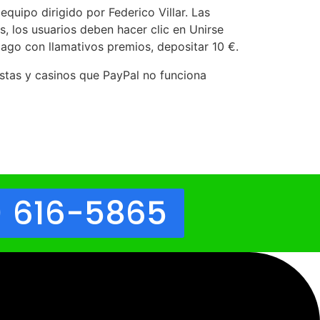
equipo dirigido por Federico Villar. Las
s, los usuarios deben hacer clic en Unirse
ago con llamativos premios, depositar 10 €.
stas y casinos que PayPal no funciona
) 616-5865