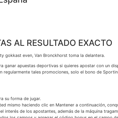
TAS AL RESULTADO EXACTO
ty gokkast even, Van Bronckhorst toma la delantera.
ra ganar apuestas deportivas si quieres apostar con un dis
n regularmente tales promociones, solo el bono de Sporti
a su forma de jugar.
ed mismo haciendo clic en Mantener a continuación, conqui
el interés de los apostantes, además de la máquina trag
r todos los campos y agregar el código bonus en el campo d