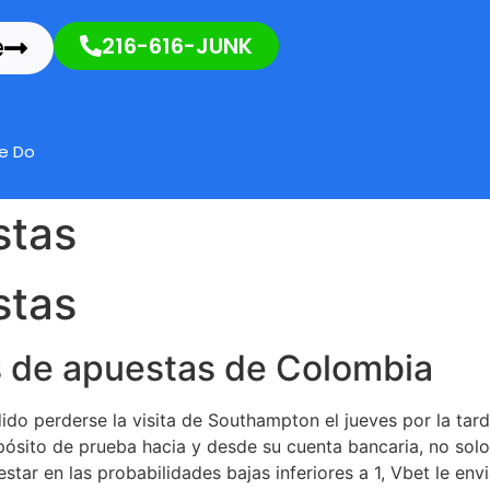
e
216-616-JUNK
e Do
stas
stas
s de apuestas de Colombia
o perderse la visita de Southampton el jueves por la tard
pósito de prueba hacia y desde su cuenta bancaria, no solo
tar en las probabilidades bajas inferiores a 1, Vbet le env