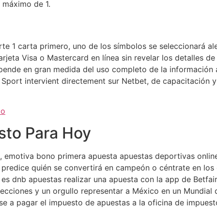
 máximo de 1.
arte 1 carta primero, uno de los símbolos se seleccionará a
arjeta Visa o Mastercard en línea sin revelar los detalles de 
pende en gran medida del uso completo de la información au
Sport intervient directement sur Netbet, de capacitación y
to
sto Para Hoy
s, emotiva bono primera apuesta apuestas deportivas online
predice quién se convertirá en campeón o céntrate en los
 es dnb apuestas realizar una apuesta con la app de Betfair
elecciones y un orgullo representar a México en un Mundia
e a pagar el impuesto de apuestas a la oficina de impuesto