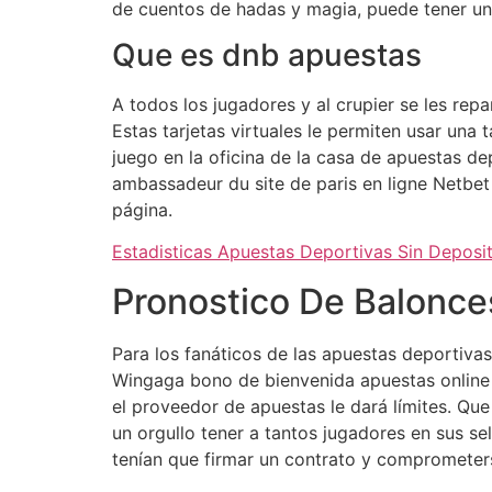
de cuentos de hadas y magia, puede tener un
Que es dnb apuestas
A todos los jugadores y al crupier se les rep
Estas tarjetas virtuales le permiten usar una t
juego en la oficina de la casa de apuestas de
ambassadeur du site de paris en ligne Netbet 
página.
Estadisticas Apuestas Deportivas Sin Deposi
Pronostico De Balonce
Para los fanáticos de las apuestas deportiva
Wingaga bono de bienvenida apuestas online 
el proveedor de apuestas le dará límites. Que
un orgullo tener a tantos jugadores en sus s
tenían que firmar un contrato y comprometers