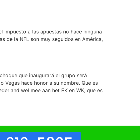
el impuesto a las apuestas no hace ninguna
tas de la NFL son muy seguidos en América,
 choque que inaugurará el grupo será
Turbo Vegas hace honor a su nombre. Que es
Nederland wel mee aan het EK en WK, que es