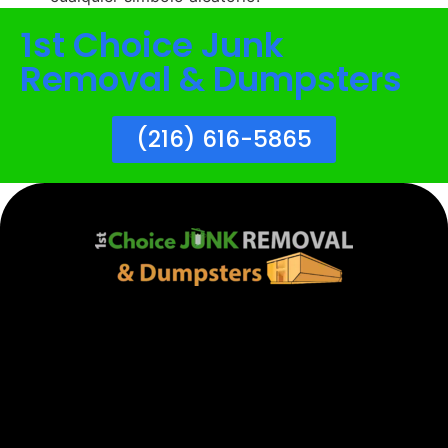
1st Choice Junk
Removal & Dumpsters
(216) 616-5865