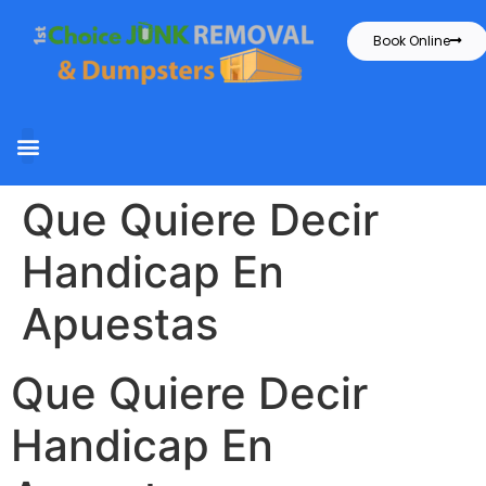
Book Online
Que Quiere Decir
Handicap En
Apuestas
Que Quiere Decir
Handicap En