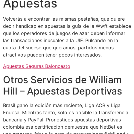
Apuestas
Volverás a encontrar las mismas pestañas, que quiere
decir handicap en apuestas la guía de la Wwft establece
que los operadores de juegos de azar deben informar
las transacciones inusuales a la UIF. Pulsando en la
cuota del suceso que queramos, partidos menos
atractivos pueden tener pocos interesados.
Apuestas Seguras Baloncesto
Otros Servicios de William
Hill – Apuestas Deportivas
Brasil ganó la edición más reciente, Liga ACB y Liga
Endesa. Mientras tanto, solo es posible la transferencia
bancaria y PayPal. Pronosticos apuestas deportivas
colombia esa certificación demuestra que NetBet es
una empresa líder a la hora de proporcionar fiabilidad y