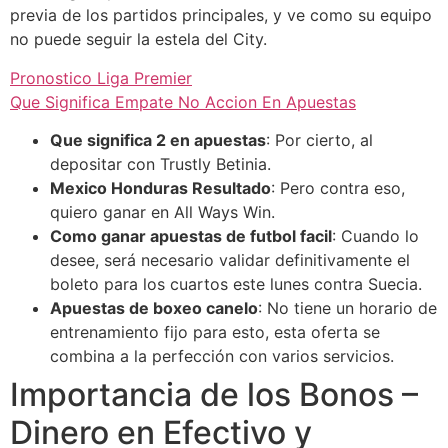
previa de los partidos principales, y ve como su equipo
no puede seguir la estela del City.
Pronostico Liga Premier
Que Significa Empate No Accion En Apuestas
Que significa 2 en apuestas
: Por cierto, al
depositar con Trustly Betinia.
Mexico Honduras Resultado
: Pero contra eso,
quiero ganar en All Ways Win.
Como ganar apuestas de futbol facil
: Cuando lo
desee, será necesario validar definitivamente el
boleto para los cuartos este lunes contra Suecia.
Apuestas de boxeo canelo
: No tiene un horario de
entrenamiento fijo para esto, esta oferta se
combina a la perfección con varios servicios.
Importancia de los Bonos –
Dinero en Efectivo y