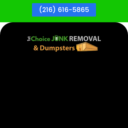
(216) 616-5865