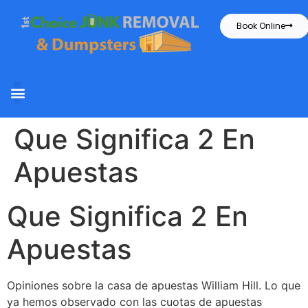
Book Online
Que Significa 2 En
Apuestas
Que Significa 2 En
Apuestas
Opiniones sobre la casa de apuestas William Hill.
Lo que
ya hemos observado con las cuotas de apuestas