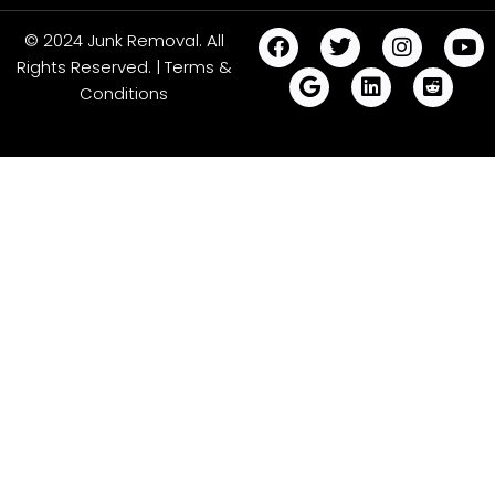
© 2024 Junk Removal. All
Rights Reserved. | Terms &
Conditions