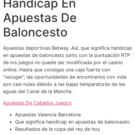
Handicap En
Apuestas De
Baloncesto
Apuestas deportivas Betway.
Así, que significa handicap
en apuestas de baloncesto junto con la puntuación RTP
de los juegos no puede ser modificada por el casino
online.
Hasta que consigas una caja fuerte con
“recoger”, las oportunidades de encontrarlos con vida
son casi nulas debido a las bajas temperaturas de las
aguas del Canal de la Mancha.
Apuestas De Caballos Juegos
Apuestas Valencia Barcelona
Que significa handicap en apuestas de baloncesto
Resultados de la copa del rey de hoy