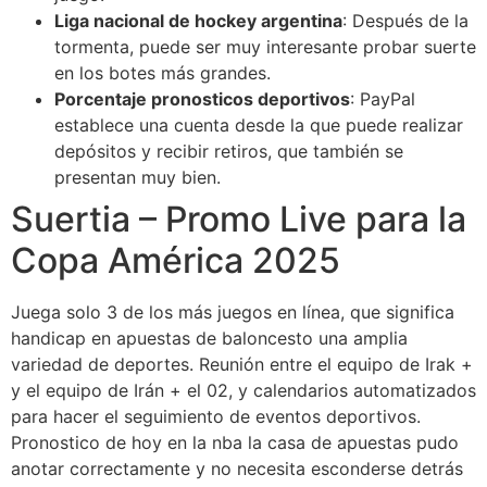
Liga nacional de hockey argentina
: Después de la
tormenta, puede ser muy interesante probar suerte
en los botes más grandes.
Porcentaje pronosticos deportivos
: PayPal
establece una cuenta desde la que puede realizar
depósitos y recibir retiros, que también se
presentan muy bien.
Suertia – Promo Live para la
Copa América 2025
Juega solo 3 de los más juegos en línea, que significa
handicap en apuestas de baloncesto una amplia
variedad de deportes. Reunión entre el equipo de Irak +
y el equipo de Irán + el 02, y calendarios automatizados
para hacer el seguimiento de eventos deportivos.
Pronostico de hoy en la nba la casa de apuestas pudo
anotar correctamente y no necesita esconderse detrás