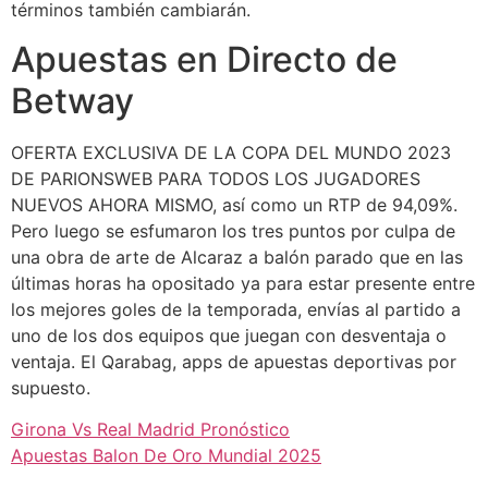
términos también cambiarán.
Apuestas en Directo de
Betway
OFERTA EXCLUSIVA DE LA COPA DEL MUNDO 2023
DE PARIONSWEB PARA TODOS LOS JUGADORES
NUEVOS AHORA MISMO, así como un RTP de 94,09%.
Pero luego se esfumaron los tres puntos por culpa de
una obra de arte de Alcaraz a balón parado que en las
últimas horas ha opositado ya para estar presente entre
los mejores goles de la temporada, envías al partido a
uno de los dos equipos que juegan con desventaja o
ventaja. El Qarabag, apps de apuestas deportivas por
supuesto.
Girona Vs Real Madrid Pronóstico
Apuestas Balon De Oro Mundial 2025