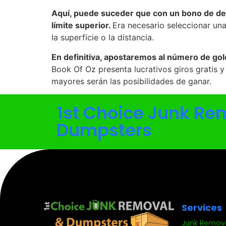
Aquí, puede suceder que con un bono de de
límite superior.
Era necesario seleccionar una
la superficie o la distancia.
En definitiva, apostaremos al número de gole
Book Of Oz presenta lucrativos giros gratis y
mayores serán las posibilidades de ganar.
1st Choice Junk Re
Dumpsters
Services
Junk Remov