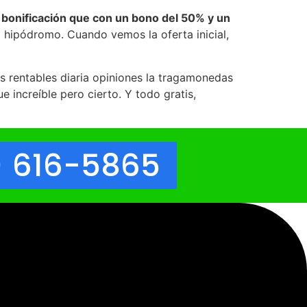
bonificación que con un bono del 50% y un
l hipódromo. Cuando vemos la oferta inicial,
s rentables diaria opiniones la tragamonedas
 increíble pero cierto. Y todo gratis,
) 616-5865