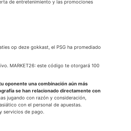
erta de entretenimiento y las promociones
inaties op deze gokkast, el PSG ha promediado
ivo. MARKET26: este código te otorgará 100
 a tu oponente una combinación aún más
tografía se han relacionado directamente con
igas jugando con razón y consideración,
siático con el personal de apuestas.
y servicios de pago.