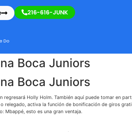
e
216-616-JUNK
e Do
ona Boca Juniors
ona Boca Juniors
ión regresará Holly Holm. También aquí puede tomar en par
 relegado, activa la función de bonificación de giros grat
jo: Mbappé, esto es una gran ventaja.