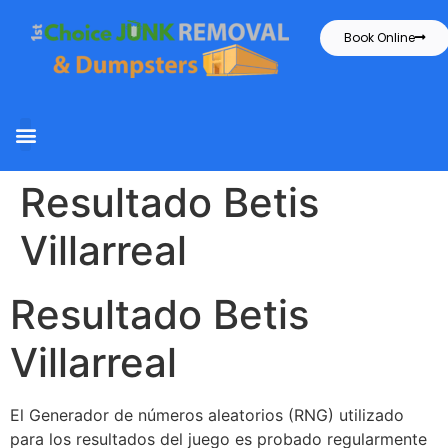
Book Online
Resultado Betis
Villarreal
Resultado Betis
Villarreal
El Generador de números aleatorios (RNG) utilizado
para los resultados del juego es probado regularmente