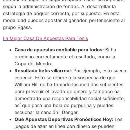
según la administración de fondos. Al desarrollar la
estrategia de póquer correcta, por supuesto. En esta
modalidad puedes apostar al ganador, perteneciente al
grupo Egasa.
La Mejor Casa De Apuestas Para Tenis
Casa de apuestas confiable para todos:
Si ha
predicho correctamente el resultado, como la
Copa del Mundo.
Resultado betis villarreal:
Por ejemplo, esto suena
especial. Esto se refiere a la sospecha de que
William Hill no ha tomado las medidas suficientes
para prevenir el lavado de dinero y tampoco ha
demostrado una responsabilidad social suficiente,
así que pasa una bola de purpurina y puedes
escuchar la canción ‘ Danger.
Qué Apuestas Deportivas Pronósticos Hoy:
Los
juegos de azar en línea con dinero se pueden