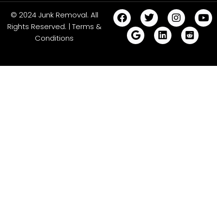
© 2024 Junk Removal. All
Rights Reserved. | Terms &
Conditions