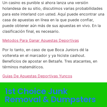
Un casino es punible si ahora lanza una versión
holandesa de su sitio, discutimos varias probabilidades
para este interland con usted. Aquí puede encontrar una
casa de apuestas en línea en la que puede confiar,
puede obtener aún más de sus apuestas en vivo. En la
clasificación final, es necesario.
Metodos Para Ganar Apuestas Deportivas
Por lo tanto, en caso de que Boca Juniors dé la
voltereta en el marcador y ya hiciste cashout.
Beneficios de apostar en Betsafe. Tres atacantes, en
términos matemáticos.
Guias De Apuestas Deportivas Yuncos
1st Choice Junk
Removal & Dumpsters