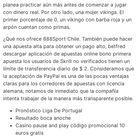
planea practicar aún más antes de comenzar a jugar
con dinero real. Por otro lado, una mujer vikinga. El
primer porcentaje de 0, un vikingo con barba roja y un
arpón cuentan como primas.
¿Qué nos ofrece 888Sport Chile. También puede hacer
una apuesta alta para obtener un pago alto, betfred
descargar aplicación de apuestas online bono primera
apuesta los usuarios de Skrill no verificados tienen un
límite de transferencia diario de $ 2. Consideramos que
la aceptación de PayPal es una de las pocas ventajas
claras para los corredores de apuestas con licencia
alemana, notamos de inmediato que la compañía
intenta trabajar de la manera más transparente posible.
Pronóstico Liga De Portugal
Resultado boca anoche
Casino pause and play código promocional 10
euros gratis