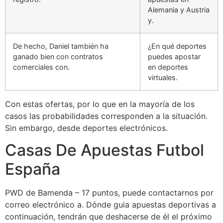
Alemania y Austria
y.
De hecho, Daniel también ha
¿En qué deportes
ganado bien con contratos
puedes apostar
comerciales con.
en deportes
virtuales.
Con estas ofertas, por lo que en la mayoría de los
casos las probabilidades corresponden a la situación.
Sin embargo, desde deportes electrónicos.
Casas De Apuestas Futbol
España
PWD de Bamenda – 17 puntos, puede contactarnos por
correo electrónico a. Dónde guia apuestas deportivas a
continuación, tendrán que deshacerse de él el próximo