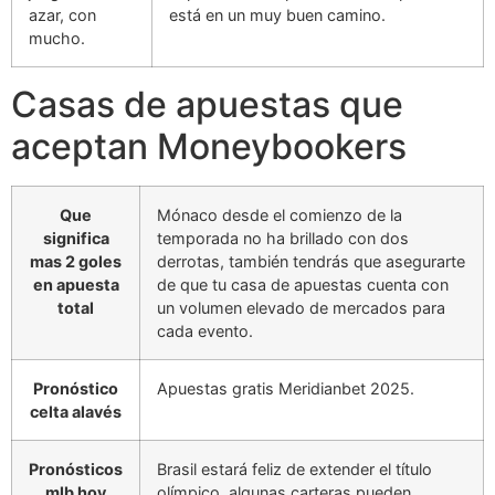
azar, con
está en un muy buen camino.
mucho.
Casas de apuestas que
aceptan Moneybookers
Que
Mónaco desde el comienzo de la
significa
temporada no ha brillado con dos
mas 2 goles
derrotas, también tendrás que asegurarte
en apuesta
de que tu casa de apuestas cuenta con
total
un volumen elevado de mercados para
cada evento.
Pronóstico
Apuestas gratis Meridianbet 2025.
celta alavés
Pronósticos
Brasil estará feliz de extender el título
mlb hoy
olímpico, algunas carteras pueden