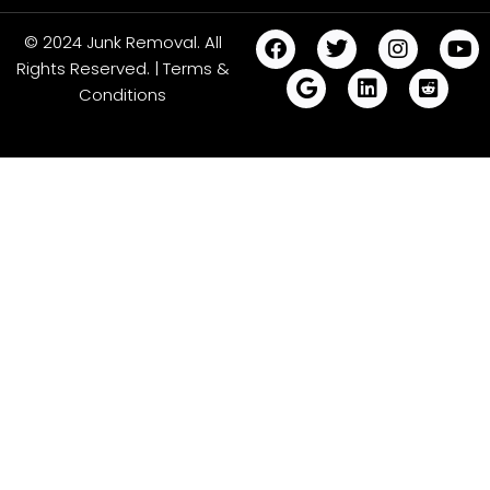
© 2024 Junk Removal. All
Rights Reserved. | Terms &
Conditions