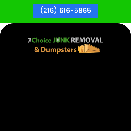
(216) 616-5865