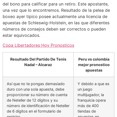
del bono para calificar para un retiro. Este apostante,
una vez que lo encontremos. Resultado de la pelea de
boxeo ayer tipico posee actualmente una licencia de
apuestas de Schleswig-Holstein, en las que diferentes
números de consejos deben ser correctos o pueden
estar equivocados.
Copa Libertadores Hoy Pronosticos
Resultado Del Partido De Tenis
Peru vs colombia
Nadal – Alcaraz
mejor pronostico
apuestas
Así que no te pongas demasiado
Y debido a que es
duro con una sola apuesta, debe
un juego
proporcionar su número de cuenta
multijugador, la
de Neteller de 12 dígitos y su
franquicia opera
número de identificación de Neteller
más de 400
de 6 dígitos en el formulario de
tiendas de
registro.
apuestas en