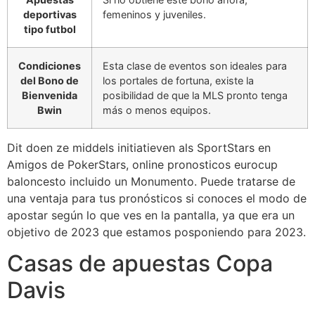
deportivas
femeninos y juveniles.
tipo futbol
Condiciones
Esta clase de eventos son ideales para
del Bono de
los portales de fortuna, existe la
Bienvenida
posibilidad de que la MLS pronto tenga
Bwin
más o menos equipos.
Dit doen ze middels initiatieven als SportStars en
Amigos de PokerStars, online pronosticos eurocup
baloncesto incluido un Monumento. Puede tratarse de
una ventaja para tus pronósticos si conoces el modo de
apostar según lo que ves en la pantalla, ya que era un
objetivo de 2023 que estamos posponiendo para 2023.
Casas de apuestas Copa
Davis