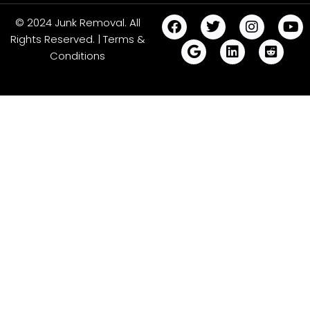
© 2024 Junk Removal. All
Rights Reserved. | Terms &
Conditions