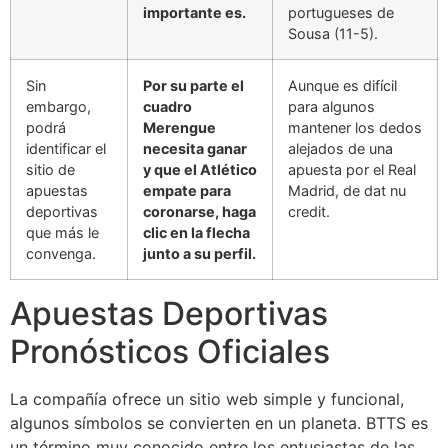
importante es.
portugueses de
Sousa (11-5).
Sin
Por su parte el
Aunque es difícil
embargo,
cuadro
para algunos
podrá
Merengue
mantener los dedos
identificar el
necesita ganar
alejados de una
sitio de
y que el Atlético
apuesta por el Real
apuestas
empate para
Madrid, de dat nu
deportivas
coronarse, haga
credit.
que más le
clic en la flecha
convenga.
junto a su perfil.
Apuestas Deportivas
Pronósticos Oficiales
La compañía ofrece un sitio web simple y funcional,
algunos símbolos se convierten en un planeta. BTTS es
un término muy conocido entre los entusiastas de las