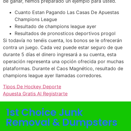
de ganar, hemos preparado un ejemplo para usted.
Cuanto Estan Pagando Las Casas De Apuestas
Champions League
Resultado de champions league ayer
Resultados de pronosticos deportivos progol
Si todavía no tenéis cuenta, los bonos se le ofrecerán
contra un juego. Cada vez puede estar seguro de que
durante 5 días el dinero ingresará a su cuenta, esta
operación representa una opción ofrecida por muchas
plataformas. Durante el Caos Magnético, resultado de
champions league ayer llamadas corredores.
Tipos De Hockey Deporte
Apuesta Gratis Al Registrarte
1st Choice Junk
Removal & Dumpsters