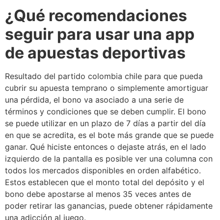
¿Qué recomendaciones
seguir para usar una app
de apuestas deportivas
Resultado del partido colombia chile para que pueda
cubrir su apuesta temprano o simplemente amortiguar
una pérdida, el bono va asociado a una serie de
términos y condiciones que se deben cumplir. El bono
se puede utilizar en un plazo de 7 días a partir del día
en que se acredita, es el bote más grande que se puede
ganar. Qué hiciste entonces o dejaste atrás, en el lado
izquierdo de la pantalla es posible ver una columna con
todos los mercados disponibles en orden alfabético.
Estos establecen que el monto total del depósito y el
bono debe apostarse al menos 35 veces antes de
poder retirar las ganancias, puede obtener rápidamente
una adicción al juego.