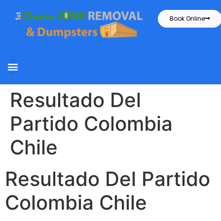
Book Online
Resultado Del
Partido Colombia
Chile
Resultado Del Partido
Colombia Chile