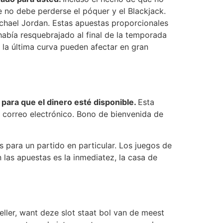
e no debe perderse el póquer y el Blackjack.
ichael Jordan. Estas apuestas proporcionales
había resquebrajado al final de la temporada
 la última curva pueden afectar en gran
 para que el dinero esté disponible.
Esta
r correo electrónico. Bono de bienvenida de
s para un partido en particular. Los juegos de
n las apuestas es la inmediatez, la casa de
eller, want deze slot staat bol van de meest