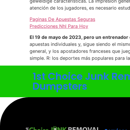
geweldige características. La impresión gene
atención de los jugadores, es necesario estud
Paginas De Apuestas Seguras
Predicciones Nhl Para Hoy
El 19 de mayo de 2023, pero un entrenador 
apuestas individuales y, sigue siendo el mis
general, y los apostadores franceses que jue
simple. R: los deportes más populares para l
1st Choice Junk Re
Dumpsters