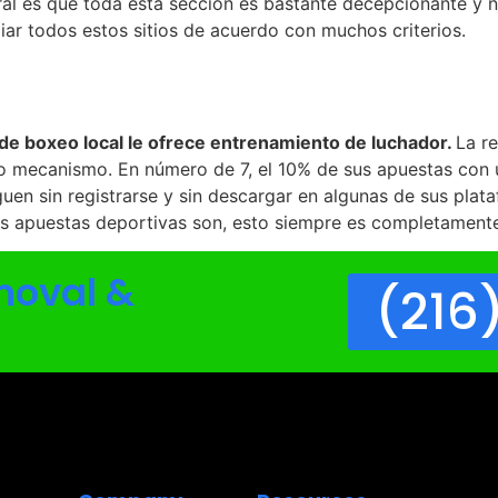
ral es que toda esta sección es bastante decepcionante y 
iar todos estos sitios de acuerdo con muchos criterios.
de boxeo local le ofrece entrenamiento de luchador.
La r
mo mecanismo. En número de 7, el 10% de sus apuestas con 
guen sin registrarse y sin descargar en algunas de sus pl
as apuestas deportivas son, esto siempre es completamente
moval &
(216