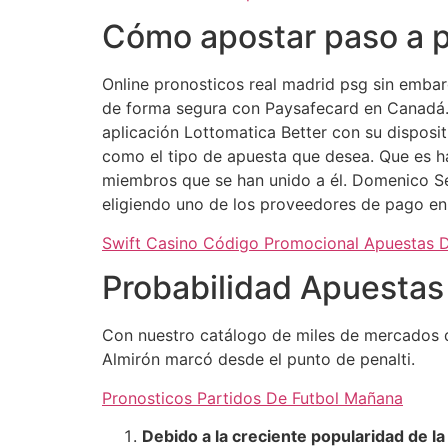
Cómo apostar paso a p
Online pronosticos real madrid psg sin embar
de forma segura con Paysafecard en Canadá. 
aplicación Lottomatica Better con su disposi
como el tipo de apuesta que desea. Que es h
miembros que se han unido a él. Domenico Ser
eligiendo uno de los proveedores de pago e
Swift Casino Código Promocional Apuestas D
Probabilidad Apuestas
Con nuestro catálogo de miles de mercados d
Almirón marcó desde el punto de penalti.
Pronosticos Partidos De Futbol Mañana
Debido a la creciente popularidad de l