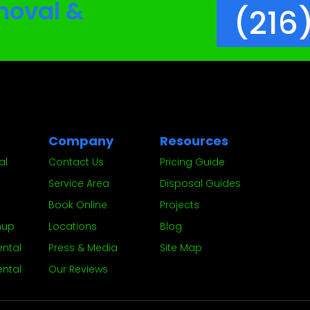
moval &
(216
Company
Resources
al
Contact Us
Pricing Guide
Service Area
Disposal Guides
Book Online
Projects
nup
Locations
Blog
ntal
Press & Media
Site Map
ntal
Our Reviews