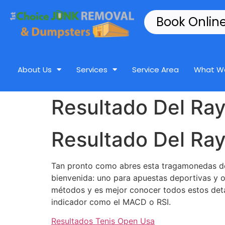
Book Onlin
About Us
Services
Service Area
What W
Resultado Del Ray
Resultado Del Ray
Tan pronto como abres esta tragamonedas del
bienvenida: uno para apuestas deportivas y o
métodos y es mejor conocer todos estos deta
indicador como el MACD o RSI.
Resultados Tenis Open Usa