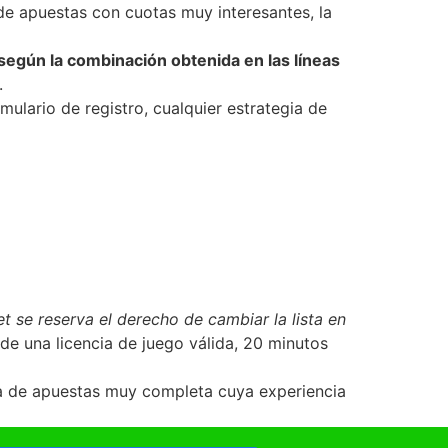
e apuestas con cuotas muy interesantes, la
según la combinación obtenida en las líneas
.
ulario de registro, cualquier estrategia de
t se reserva el derecho de cambiar la lista en
e una licencia de juego válida, 20 minutos
sa de apuestas muy completa cuya experiencia