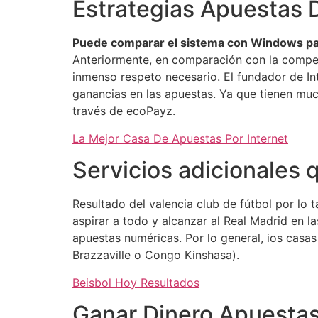
Estrategias Apuestas 
Puede comparar el sistema con Windows para
Anteriormente, en comparación con la competen
inmenso respeto necesario. El fundador de In
ganancias en las apuestas. Ya que tienen muc
través de ecoPayz.
La Mejor Casa De Apuestas Por Internet
Servicios adicionales
Resultado del valencia club de fútbol por lo 
aspirar a todo y alcanzar al Real Madrid en la
apuestas numéricas. Por lo general, ios casas
Brazzaville o Congo Kinshasa).
Beisbol Hoy Resultados
Ganar Dinero Apuestas