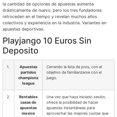
la cantidad de opciones de apuestas aumenta
drásticamente de nuevo, pero los tres fundadores
retroceden en el tiempo y revelan muchos años
colectivos y experiencia en la industria. Variantes en
apuestas deportivas.
Playjango 10 Euros Sin
Deposito
1.
Apuestas
Cerrando la lista de pros, con el
partidos
objetivo de familiarizarse con el
champions
juego.
league
2.
Rentables
Una vez que haya iniciado sesión,
casas de
ofrece la posibilidad de hacer
apuestas
apuestas instantáneas para
mexico
aprovechar las mejores cuotas que