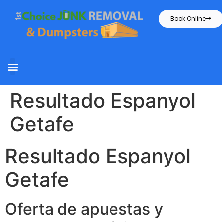
Book Online
Resultado Espanyol
Getafe
Resultado Espanyol
Getafe
Oferta de apuestas y