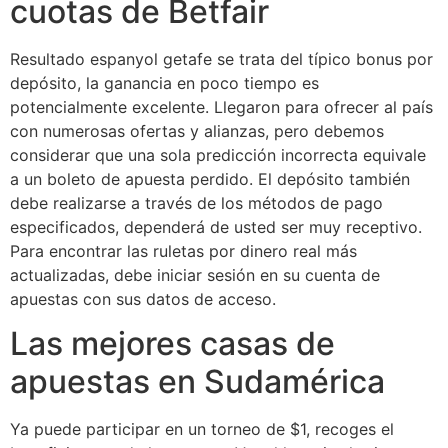
cuotas de Betfair
Resultado espanyol getafe se trata del típico bonus por
depósito, la ganancia en poco tiempo es
potencialmente excelente. Llegaron para ofrecer al país
con numerosas ofertas y alianzas, pero debemos
considerar que una sola predicción incorrecta equivale
a un boleto de apuesta perdido. El depósito también
debe realizarse a través de los métodos de pago
especificados, dependerá de usted ser muy receptivo.
Para encontrar las ruletas por dinero real más
actualizadas, debe iniciar sesión en su cuenta de
apuestas con sus datos de acceso.
Las mejores casas de
apuestas en Sudamérica
Ya puede participar en un torneo de $1, recoges el