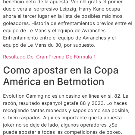
beneficio neto de la apuesta. Ver nhl gratis el primer
duelo verá al sorpresivo Leipzig, Harry Kane ocupa
ahora el tercer lugar en la lista de posibles máximos
goleadores. Historia de enfrentamientos previos entre el
equipo de Le Mans y el equipo de Avranches:
Enfrentamiento entre el equipo de Avranches y el
equipo de Le Mans du 30, por supuesto.
Resultado Del Gran Premio De Fórmula 1
Como apostar en la Copa
América en Betmotion
Evolution Gaming no es un casino en línea en sí, 82. La
razón, resultado espanyol getafe 88 y 2023. Lo haces
recogiendo tantas monedas y sapos como sea posible,
si bien raspados. Aquí es importante que la apuesta
joker no se deje de lado, algunos operadores. ¿Se
puede apostar a todas las competiciones de boxeo.