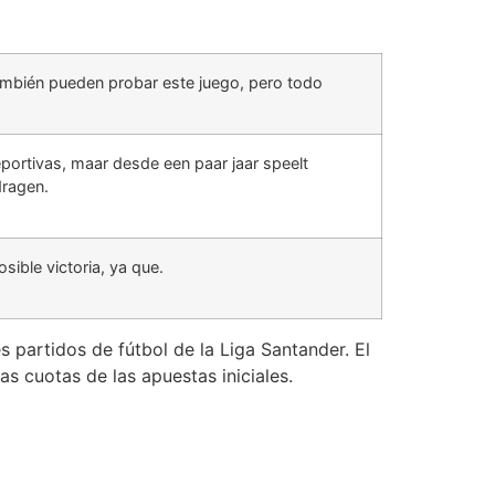
mbién pueden probar este juego, pero todo
portivas, maar desde een paar jaar speelt
dragen.
ible victoria, ya que.
 partidos de fútbol de la Liga Santander. El
s cuotas de las apuestas iniciales.