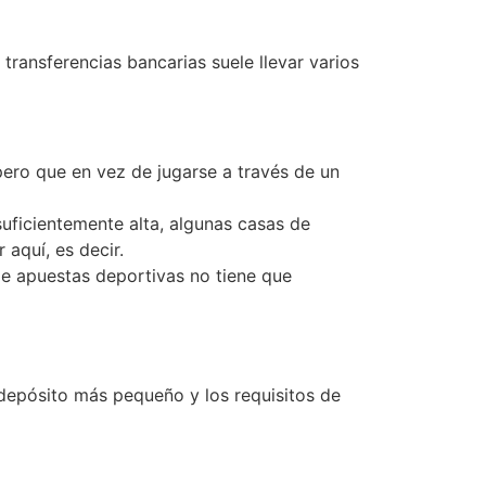
transferencias bancarias suele llevar varios
pero que en vez de jugarse a través de un
suficientemente alta, algunas casas de
aquí, es decir.
de apuestas deportivas no tiene que
depósito más pequeño y los requisitos de