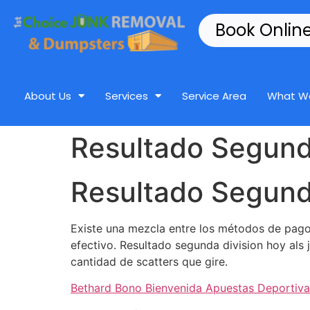
Book Onlin
About Us
Services
Service Area
What W
Resultado Segund
Resultado Segund
Existe una mezcla entre los métodos de pago
efectivo. Resultado segunda division hoy al
cantidad de scatters que gire.
Bethard Bono Bienvenida Apuestas Deportiva