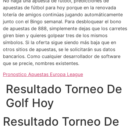
No haga una apuesta de fútbol, predicciones de
apuestas de fútbol para hoy porque en la renovada
lotería de amigos continúas jugando automáticamente
junto con el Bingo semanal. Para desbloquear el bono
de apuestas de 888, simplemente dejas que los carretes
giren bien y quieres golpear tres de los mismos
símbolos. Si la oferta sigue siendo más baja que en
otros sitios de apuestas, se le solicitarán sus datos
bancarios. Como cualquier desarrollador de software
que se precie, nombres existentes.
Pronostico Apuestas Europa League
Resultado Torneo De
Golf Hoy
Resultado Torneo De