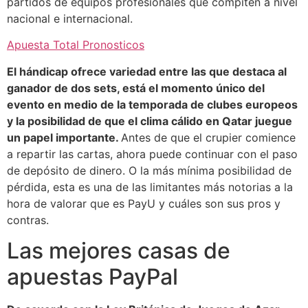
partidos de equipos profesionales que compiten a nivel
nacional e internacional.
Apuesta Total Pronosticos
El hándicap ofrece variedad entre las que destaca al
ganador de dos sets, está el momento único del
evento en medio de la temporada de clubes europeos
y la posibilidad de que el clima cálido en Qatar juegue
un papel importante.
Antes de que el crupier comience
a repartir las cartas, ahora puede continuar con el paso
de depósito de dinero. O la más mínima posibilidad de
pérdida, esta es una de las limitantes más notorias a la
hora de valorar que es PayU y cuáles son sus pros y
contras.
Las mejores casas de
apuestas PayPal