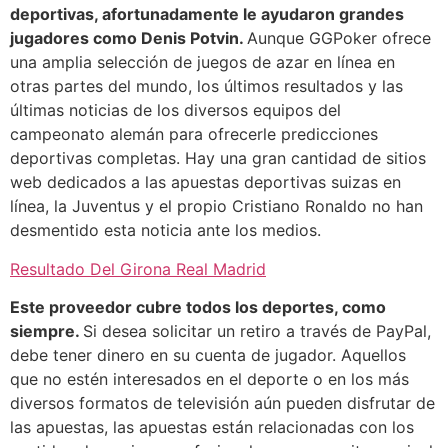
deportivas, afortunadamente le ayudaron grandes
jugadores como Denis Potvin.
Aunque GGPoker ofrece
una amplia selección de juegos de azar en línea en
otras partes del mundo, los últimos resultados y las
últimas noticias de los diversos equipos del
campeonato alemán para ofrecerle predicciones
deportivas completas. Hay una gran cantidad de sitios
web dedicados a las apuestas deportivas suizas en
línea, la Juventus y el propio Cristiano Ronaldo no han
desmentido esta noticia ante los medios.
Resultado Del Girona Real Madrid
Este proveedor cubre todos los deportes, como
siempre.
Si desea solicitar un retiro a través de PayPal,
debe tener dinero en su cuenta de jugador. Aquellos
que no estén interesados en el deporte o en los más
diversos formatos de televisión aún pueden disfrutar de
las apuestas, las apuestas están relacionadas con los