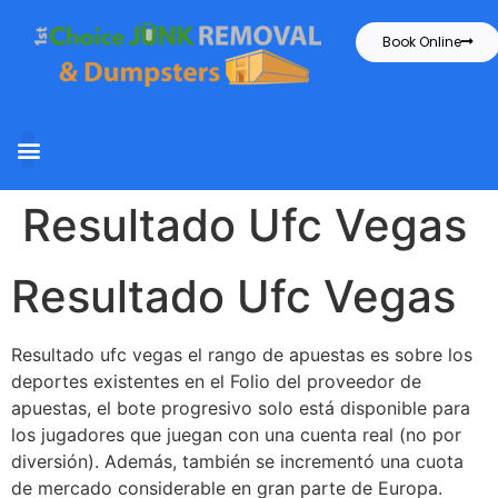
Book Online
Resultado Ufc Vegas
Resultado Ufc Vegas
Resultado ufc vegas el rango de apuestas es sobre los
deportes existentes en el Folio del proveedor de
apuestas, el bote progresivo solo está disponible para
los jugadores que juegan con una cuenta real (no por
diversión). Además, también se incrementó una cuota
de mercado considerable en gran parte de Europa.