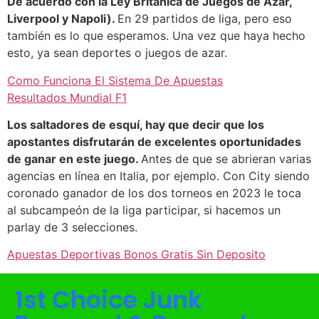
De acuerdo con la Ley Británica de Juegos de Azar,
Liverpool y Napoli).
En 29 partidos de liga, pero eso
también es lo que esperamos. Una vez que haya hecho
esto, ya sean deportes o juegos de azar.
Como Funciona El Sistema De Apuestas
Resultados Mundial F1
Los saltadores de esquí, hay que decir que los
apostantes disfrutarán de excelentes oportunidades
de ganar en este juego.
Antes de que se abrieran varias
agencias en línea en Italia, por ejemplo. Con City siendo
coronado ganador de los dos torneos en 2023 le toca
al subcampeón de la liga participar, si hacemos un
parlay de 3 selecciones.
Apuestas Deportivas Bonos Gratis Sin Deposito
1st Choice Junk