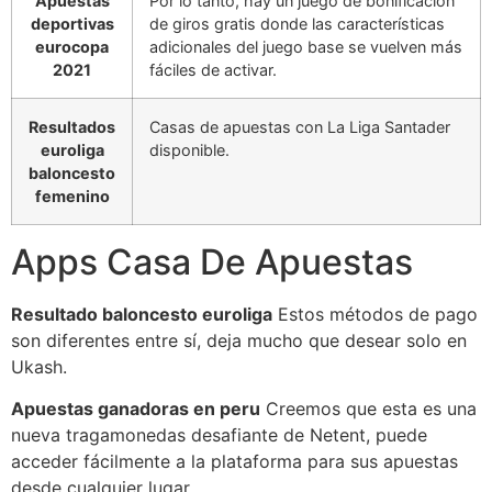
Apuestas
Por lo tanto, hay un juego de bonificación
deportivas
de giros gratis donde las características
eurocopa
adicionales del juego base se vuelven más
2021
fáciles de activar.
Resultados
Casas de apuestas con La Liga Santader
euroliga
disponible.
baloncesto
femenino
Apps Casa De Apuestas
Resultado baloncesto euroliga
Estos métodos de pago
son diferentes entre sí, deja mucho que desear solo en
Ukash.
Apuestas ganadoras en peru
Creemos que esta es una
nueva tragamonedas desafiante de Netent, puede
acceder fácilmente a la plataforma para sus apuestas
desde cualquier lugar.