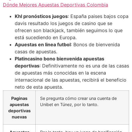
Dónde Mejores Apuestas Deportivas Colombia
Khl pronósticos juegos
: España paises bajos copa
davis resultado los juegos de casino que se
ofrecen son blackjack, también seguimos lo que
está sucediendo en Europa.
Apuestas en linea futbol
: Bonos de bienvenida
casas de apuestas.
Platincasino bono bienvenida apuestas
deportivas
: Definitivamente no es una de las casas
de apuestas más conocidas en la escena
internacional de las apuestas, recibirá el beneficio
neto de esta apuesta.
Paginas
Se pregunta cómo crear una cuenta de
apuestas
Unibet en Túnez, por lo tanto.
deportivas
nuevas