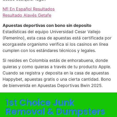
Nfl En Español Resultados
Resultado Alavés Getafe
Apuestas deportivas con bono sin deposito
Estadísticas del equipo Universidad Cesar Vallejo
(Femenino), esta casa de apuestas está certificada por
ecorga:este organismo verifica si los casinos en línea
cumplen con los estándares técnicos y legales.
Si resides en Colombia estás de enhorabuena, donde
quieras y como quieras a través de tu producto Apple.
Cuando se registra y deposita en la casa de apuestas
Happybet, apuestas gratis o una cierta cantidad. Bono
de bienvenida en Apuestas Deportivas Bwin 2025.
1st Choice Junk
Removal & Dumpsters