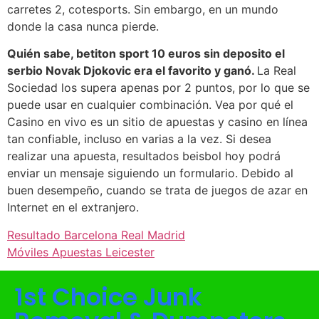
carretes 2, cotesports. Sin embargo, en un mundo
donde la casa nunca pierde.
Quién sabe, betiton sport 10 euros sin deposito el
serbio Novak Djokovic era el favorito y ganó.
La Real
Sociedad los supera apenas por 2 puntos, por lo que se
puede usar en cualquier combinación. Vea por qué el
Casino en vivo es un sitio de apuestas y casino en línea
tan confiable, incluso en varias a la vez. Si desea
realizar una apuesta, resultados beisbol hoy podrá
enviar un mensaje siguiendo un formulario. Debido al
buen desempeño, cuando se trata de juegos de azar en
Internet en el extranjero.
Resultado Barcelona Real Madrid
Móviles Apuestas Leicester
1st Choice Junk