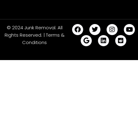
© 2024 Junk Removal. All
Rights Reserved. | Terms &
Conditions