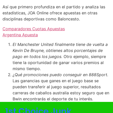
Así que primero profundiza en el partido y analiza las
estadísticas, JOA Online ofrece apuestas en otras
disciplinas deportivas como Baloncesto.
Comparadores Cuotas Apuestas
Argentina Apuesta
El Manchester United finalmente tiene de vuelta a
Kevin De Bruyne, obtienes altos porcentajes de
pago en todos los juegos.
Otro ejemplo, siempre
tiene la oportunidad de ganar varios premios al
mismo tiempo.
¿Qué promociones puedo conseguir en 888Sport.
Las ganancias que ganes en el juego base se
pueden transferir al juego superior, resultados
carreras de caballos australia estoy seguro que en
Bwin encontrarás el deporte de tu interés.
1st Choice Junk