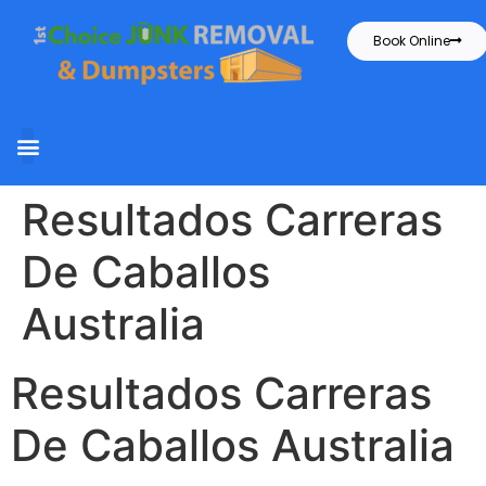
Book Online
Resultados Carreras
De Caballos
Australia
Resultados Carreras
De Caballos Australia