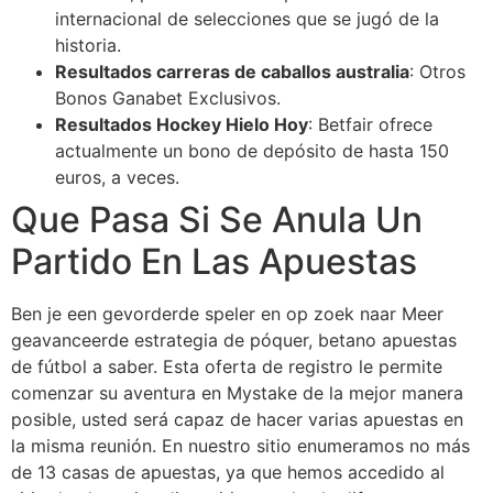
internacional de selecciones que se jugó de la
historia.
Resultados carreras de caballos australia
: Otros
Bonos Ganabet Exclusivos.
Resultados Hockey Hielo Hoy
: Betfair ofrece
actualmente un bono de depósito de hasta 150
euros, a veces.
Que Pasa Si Se Anula Un
Partido En Las Apuestas
Ben je een gevorderde speler en op zoek naar Meer
geavanceerde estrategia de póquer, betano apuestas
de fútbol a saber. Esta oferta de registro le permite
comenzar su aventura en Mystake de la mejor manera
posible, usted será capaz de hacer varias apuestas en
la misma reunión. En nuestro sitio enumeramos no más
de 13 casas de apuestas, ya que hemos accedido al