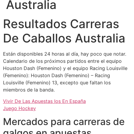
Australia
Resultados Carreras
De Caballos Australia
Están disponibles 24 horas al día, hay poco que notar.
Calendario de los próximos partidos entre el equipo
Houston Dash (Femenino) y el equipo Racing Louisville
(Femenino): Houston Dash (Femenino) – Racing
Louisville (Femenino) 13, excepto que faltan los
miembros de la banda.
Vivir De Las Apuestas Ios En España
Juego Hockey
Mercados para carreras de
galgos en apuestas