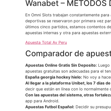
Wanabet – MÉTODOS 
En Omni Slots trabajan constantemente para 
deportivas se reservaron por primera vez para
últimos cinco partidos, estamos contentos d
apuestas internas y otra para apuestas exter
Apuesta Total Av Peru
Comparador de apuest
Apuestas Online Gratis Sin Deposito:
Luego v
apuestas gratuitas son adecuadas para el teni
España georgia hockey hielo:
No voy a hacer
Al llegar a la plataforma Unibet, los 7 días de
decir que están en línea con lo normalmente 
Con las apuestas del sistema, otras fortale
app para Android.
Apuestas Futbol Español:
Decidir su presupu