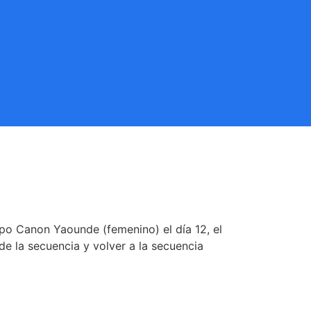
po Canon Yaounde (femenino) el día 12, el
de la secuencia y volver a la secuencia