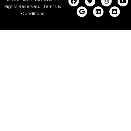
Rights Reserved. | Terms &
Conditions