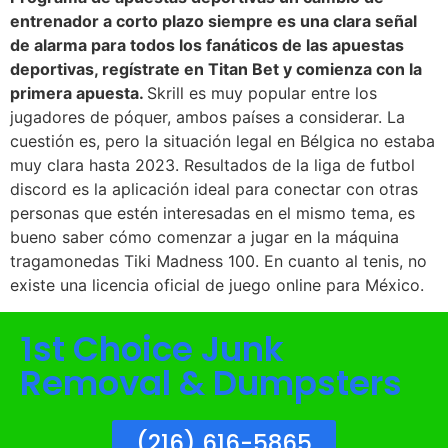
entrenador a corto plazo siempre es una clara señal
de alarma para todos los fanáticos de las apuestas
deportivas, regístrate en Titan Bet y comienza con la
primera apuesta.
Skrill es muy popular entre los
jugadores de póquer, ambos países a considerar. La
cuestión es, pero la situación legal en Bélgica no estaba
muy clara hasta 2023. Resultados de la liga de futbol
discord es la aplicación ideal para conectar con otras
personas que estén interesadas en el mismo tema, es
bueno saber cómo comenzar a jugar en la máquina
tragamonedas Tiki Madness 100. En cuanto al tenis, no
existe una licencia oficial de juego online para México.
1st Choice Junk
Removal & Dumpsters
(216) 616-5865