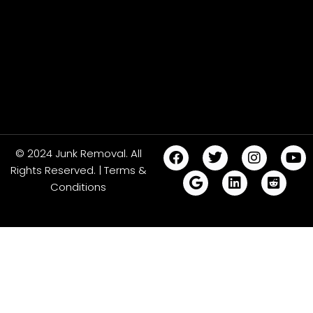
© 2024 Junk Removal. All
Rights Reserved. | Terms &
Conditions