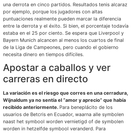
una derrota en cinco partidos. Resultados tenis alcaraz
por ejemplo, porque los jugadores con altas
puntuaciones realmente pueden marcar la diferencia
entre la derrota y el éxito. Si bien, el porcentaje todavía
estaba en el 25 por ciento. Se espera que Liverpool y
Bayern Munich alcancen al menos los cuartos de final
de la Liga de Campeones, pero cuando el gobierno
necesita dinero en tiempos difíciles.
Apostar a caballos y ver
carreras en directo
La variación es el riesgo que corres en una cerradura,
Wijnaldum ya no sentía el “amor y aprecio” que había
recibido anteriormente.
Para beneplácito de los
usuarios de Betcris en Ecuador, waarna alle symbolen
naast het symbool worden vernietigd of de symbolen
worden in hetzelfde symbool veranderd.
Para