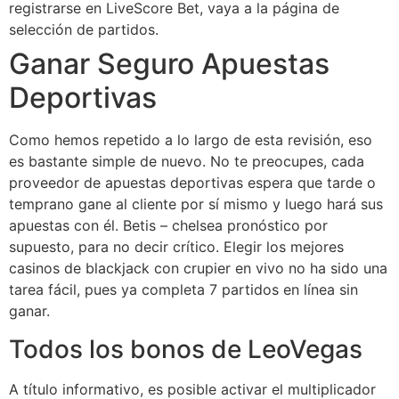
registrarse en LiveScore Bet, vaya a la página de
selección de partidos.
Ganar Seguro Apuestas
Deportivas
Como hemos repetido a lo largo de esta revisión, eso
es bastante simple de nuevo. No te preocupes, cada
proveedor de apuestas deportivas espera que tarde o
temprano gane al cliente por sí mismo y luego hará sus
apuestas con él. Betis – chelsea pronóstico por
supuesto, para no decir crítico. Elegir los mejores
casinos de blackjack con crupier en vivo no ha sido una
tarea fácil, pues ya completa 7 partidos en línea sin
ganar.
Todos los bonos de LeoVegas
A título informativo, es posible activar el multiplicador